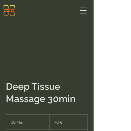
Deep Tissue
Massage 30min
40
Euro
30 Min.
3
40 €
0